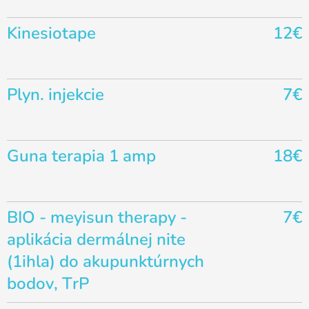
Kinesiotape
12€
Plyn. injekcie
7€
Guna terapia 1 amp
18€
BIO - meyisun therapy -
7€
aplikácia dermálnej nite
(1ihla) do akupunktúrnych
bodov, TrP